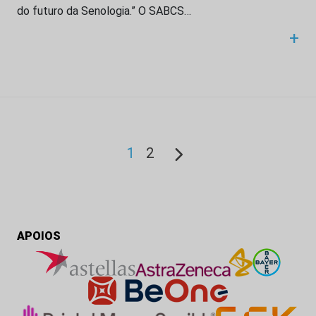
do futuro da Senologia.” O SABCS…
+
1
2
APOIOS