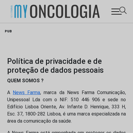
Skip
PUB
to
content
Política de privacidade e de
proteção de dados pessoais
QUEM SOMOS ?
A
News Farma
, marca da News Farma Comunicação,
Unipessoal Lda com o NIF: 510 446 906 e sede no
Edifício Lisboa Oriente, Av. Infante D. Henrique, 333 H,
Esc. 37, 1800-282 Lisboa, é uma marca especializada na
área da comunicação da saúde.
A News Farma está empenhada em proteger os dados