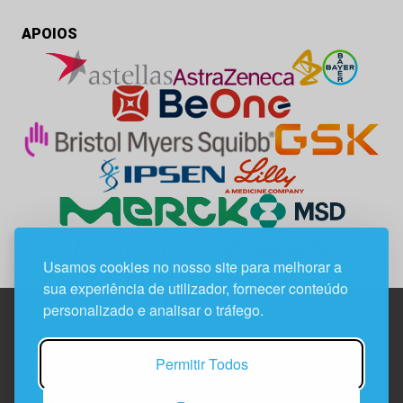
APOIOS
Usamos cookies no nosso site para melhorar a
sua experiência de utilizador, fornecer conteúdo
personalizado e analisar o tráfego.
Edif. Lisboa Oriente | Av. Infante D. Henrique, n.º 333H, esc.
Permitir Todos
37
1800-282 Lisboa | Portugal