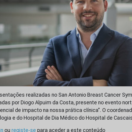
esentações realizadas no San Antonio Breast Cancer Sy
adas por Diogo Alpuim da Costa, presente no evento nor
tencial de impacto na nossa prática clínica”. O coordena
logia e do Hospital de Dia Médico do Hospital de Cascai
in
ou
registe-se
para aceder a este conteúdo