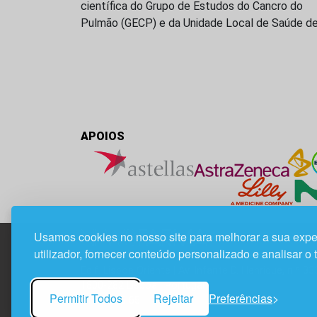
científica do Grupo de Estudos do Cancro do
Pulmão (GECP) e da Unidade Local de Saúde d
APOIOS
Usamos cookies no nosso site para melhorar a sua expe
utilizador, fornecer conteúdo personalizado e analisar o 
Edif. Lisboa Oriente | Av. Infante D. Henrique, n.º 33
1800-282 Lisboa | Portugal
Permitir Todos
Rejeitar
Preferências
21 850 40 65