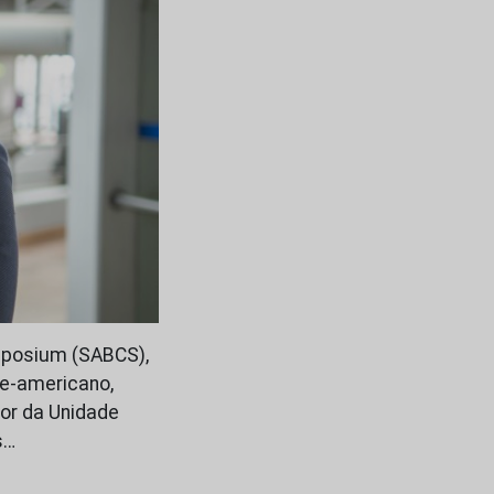
mposium (SABCS),
te-americano,
dor da Unidade
s…