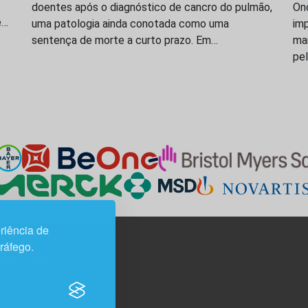
doentes após o diagnóstico de cancro do pulmão,
On
e…
uma patologia ainda conotada como uma
imp
sentença de morte a curto prazo. Em…
ma
pe
riência de
tráfego.
3H, esc. 37