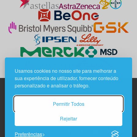
Usamos cookies no nosso site para melhorar a
sua experiência de utilizador, fornecer conteúdo
personalizado e analisar o tráfego.
Edif. Lisboa Oriente | Av. Infante D. Henrique, n.º 333H, esc.
Permitir Todos
37
1800-282 Lisboa | Portugal
Rejeitar
21 850 40 65
Preferências