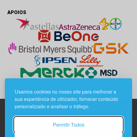
APOIOS
Usamos cookies no nosso site para melhorar a
sua experiência de utilizador, fornecer conteúdo
personalizado e analisar o tráfego.
Edif. Lisboa Oriente | Av. Infante D. Henrique, n.º 333H, esc.
Permitir Todos
37
1800-282 Lisboa | Portugal