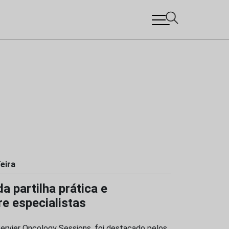
eira
 partilha prática e
re especialistas
rvier Oncology Sessions, foi destacado pelos