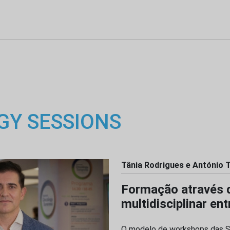
GY SESSIONS
Tânia Rodrigues e António T
Formação através da
multidisciplinar ent
O modelo de workshops das Se