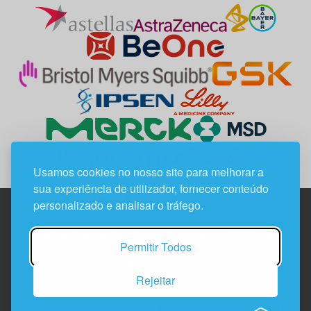
Usamos cookies no nosso site para melhorar a
sua experiência de utilizador, fornecer conteúdo
personalizado e analisar o tráfego.
Edif. Lisboa Oriente | Av. Infante D. Henrique, n.º 333H, esc.
Permitir Todos
37
1800-282 Lisboa | Portugal
Rejeitar
21 850 40 65