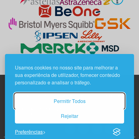
Usamos cookies no nosso site para melhorar a
sua experiência de utilizador, fornecer conteúdo
personalizado e analisar o tráfego.
Edif. Lisboa Oriente | Av. Infante D. Henrique, n.º 333H, esc.
Permitir Todos
37
1800-282 Lisboa | Portugal
Rejeitar
21 850 40 65
Preferências