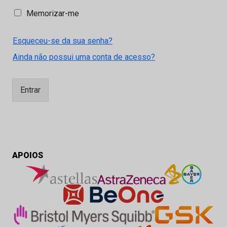
M
Memorizar-me
e
m
Esqueceu-se da sua senha?
o
r
Ainda não possui uma conta de acesso?
i
z
a
Entrar
r
-
m
e
APOIOS