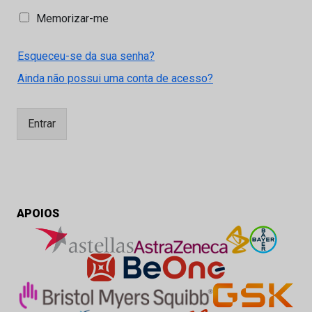
M
Memorizar-me
e
m
Esqueceu-se da sua senha?
o
r
Ainda não possui uma conta de acesso?
i
z
a
Entrar
r
-
m
e
APOIOS