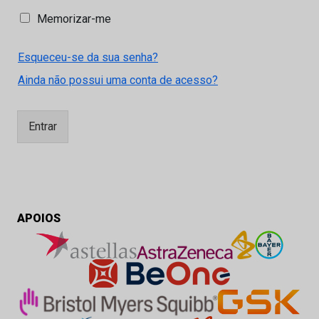
M
Memorizar-me
e
m
Esqueceu-se da sua senha?
o
r
Ainda não possui uma conta de acesso?
i
z
a
Entrar
r
-
m
e
APOIOS