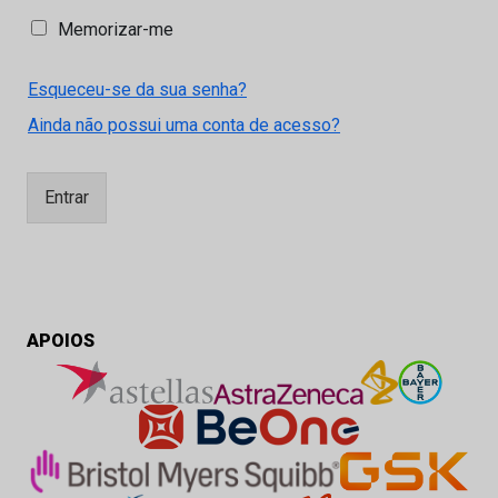
M
Memorizar-me
e
m
Esqueceu-se da sua senha?
o
r
Ainda não possui uma conta de acesso?
i
z
a
Entrar
r
-
m
e
APOIOS