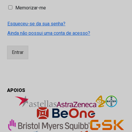
M
Memorizar-me
e
m
Esqueceu-se da sua senha?
o
r
Ainda não possui uma conta de acesso?
i
z
a
Entrar
r
-
m
e
APOIOS