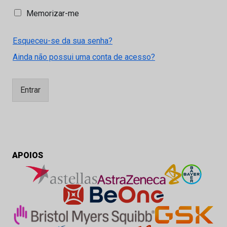
M
Memorizar-me
e
m
Esqueceu-se da sua senha?
o
r
Ainda não possui uma conta de acesso?
i
z
a
Entrar
r
-
m
e
APOIOS