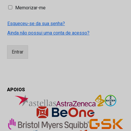
M
Memorizar-me
e
m
Esqueceu-se da sua senha?
o
r
Ainda não possui uma conta de acesso?
i
z
a
Entrar
r
-
m
e
APOIOS