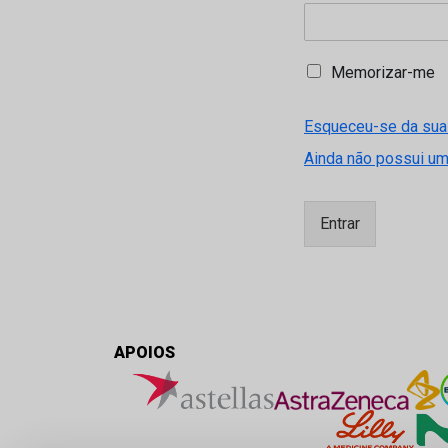
M
Memorizar-me
e
m
Esqueceu-se da sua
o
r
Ainda não possui u
i
z
a
Entrar
r
-
m
e
APOIOS