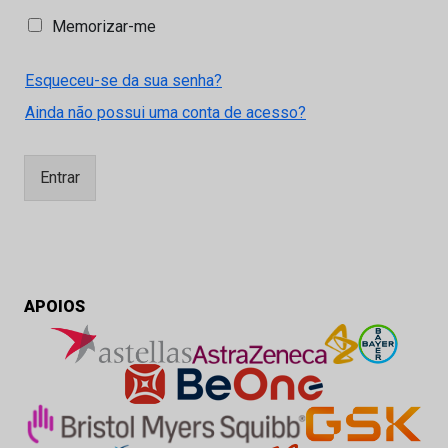
M
Memorizar-me
e
m
Esqueceu-se da sua senha?
o
r
Ainda não possui uma conta de acesso?
i
z
a
Entrar
r
-
m
e
APOIOS