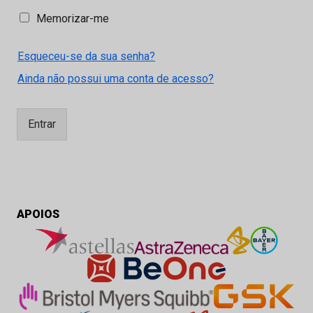
M
Memorizar-me
e
m
Esqueceu-se da sua senha?
o
r
Ainda não possui uma conta de acesso?
i
z
a
Entrar
r
-
m
e
APOIOS