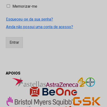
M
Memorizar-me
e
m
Esqueceu-se da sua senha?
o
r
Ainda não possui uma conta de acesso?
i
z
a
Entrar
r
-
m
e
APOIOS