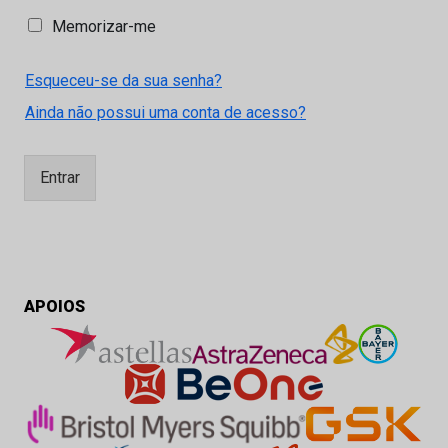
M
Memorizar-me
e
m
Esqueceu-se da sua senha?
o
r
Ainda não possui uma conta de acesso?
i
z
a
Entrar
r
-
m
e
APOIOS