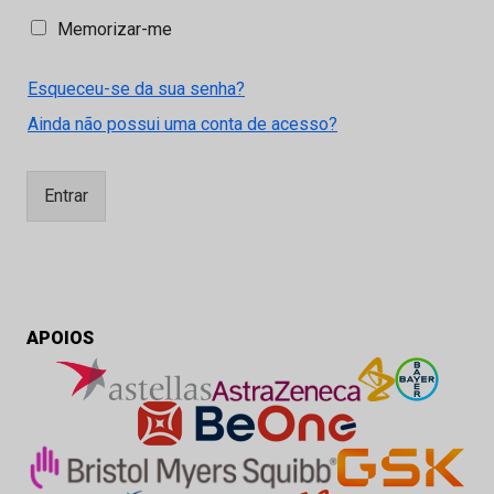
M
Memorizar-me
e
m
Esqueceu-se da sua senha?
o
r
Ainda não possui uma conta de acesso?
i
z
a
Entrar
r
-
m
e
APOIOS