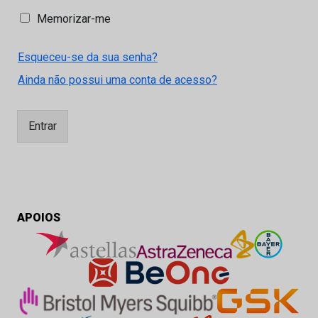
M
Memorizar-me
e
m
Esqueceu-se da sua senha?
o
r
Ainda não possui uma conta de acesso?
i
z
a
Entrar
r
-
m
e
APOIOS