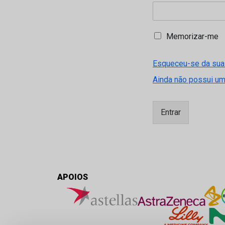
M
Memorizar-me
e
m
Esqueceu-se da sua
o
r
Ainda não possui u
i
z
a
Entrar
r
-
m
e
APOIOS