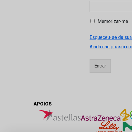
M
Memorizar-me
e
m
Esqueceu-se da sua
o
r
Ainda não possui u
i
z
a
Entrar
r
-
m
e
APOIOS