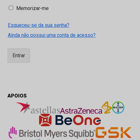
M
Memorizar-me
e
m
Esqueceu-se da sua senha?
o
r
Ainda não possui uma conta de acesso?
i
z
a
Entrar
r
-
m
e
APOIOS