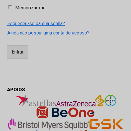
M
Memorizar-me
e
m
Esqueceu-se da sua senha?
o
r
Ainda não possui uma conta de acesso?
i
z
a
Entrar
r
-
m
e
APOIOS