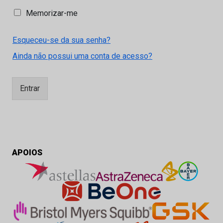
M
Memorizar-me
e
m
Esqueceu-se da sua senha?
o
r
Ainda não possui uma conta de acesso?
i
z
a
Entrar
r
-
m
e
APOIOS