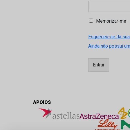
M
Memorizar-me
e
m
Esqueceu-se da sua
o
r
Ainda não possui u
i
z
a
Entrar
r
-
m
e
APOIOS