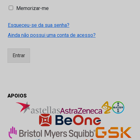
M
Memorizar-me
e
m
Esqueceu-se da sua senha?
o
r
Ainda não possui uma conta de acesso?
i
z
a
Entrar
r
-
m
e
APOIOS