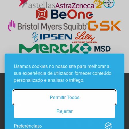
Usamos cookies no nosso site para melhorar a
sua experiência de utilizador, fornecer conteúdo
personalizado e analisar o tráfego.
Edif. Lisboa Oriente | Av. Infante D. Henrique, n.º 333H, esc.
Permitir Todos
37
1800-282 Lisboa | Portugal
Rejeitar
21 850 40 65
Preferências