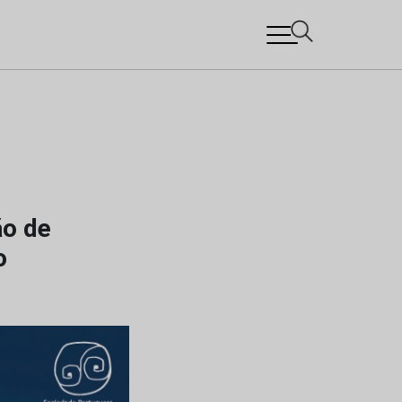
ão de
o