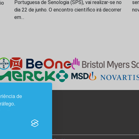
Portuguesa de Senologia (SPS), vai realizar-se no
sem
io
dia 22 de junho. O encontro científico irá decorrer
nov
em…
riência de
tráfego.
3H, esc. 37