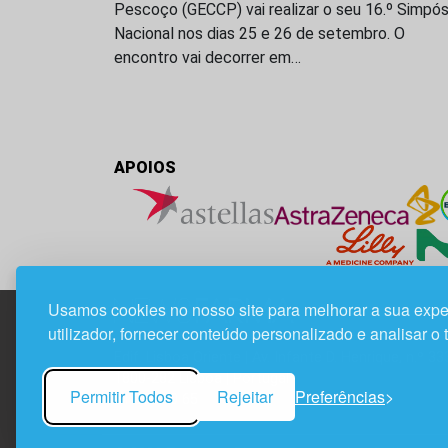
Pescoço (GECCP) vai realizar o seu 16.º Simpós
Nacional nos dias 25 e 26 de setembro. O
encontro vai decorrer em…
APOIOS
Usamos cookies no nosso site para melhorar a sua expe
utilizador, fornecer conteúdo personalizado e analisar o 
Edif. Lisboa Oriente | Av. Infante D. Henrique, n.º 33
1800-282 Lisboa | Portugal
Permitir Todos
Rejeitar
Preferências
21 850 40 65