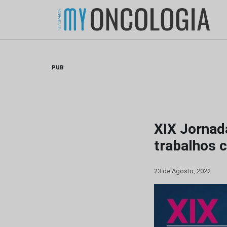
Skip
to
content
PUB
XIX Jornad
trabalhos c
23 de Agosto, 2022