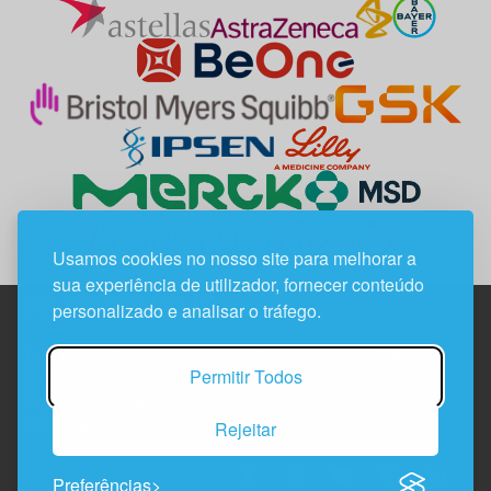
Usamos cookies no nosso site para melhorar a
sua experiência de utilizador, fornecer conteúdo
personalizado e analisar o tráfego.
Edif. Lisboa Oriente | Av. Infante D. Henrique, n.º 333H, esc.
Permitir Todos
37
1800-282 Lisboa | Portugal
Rejeitar
21 850 40 65
Preferências