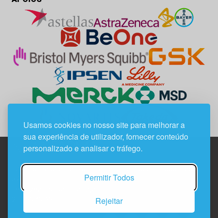
Usamos cookies no nosso site para melhorar a
sua experiência de utilizador, fornecer conteúdo
personalizado e analisar o tráfego.
Edif. Lisboa Oriente | Av. Infante D. Henrique, n.º 333H, esc.
Permitir Todos
37
1800-282 Lisboa | Portugal
Rejeitar
21 850 40 65