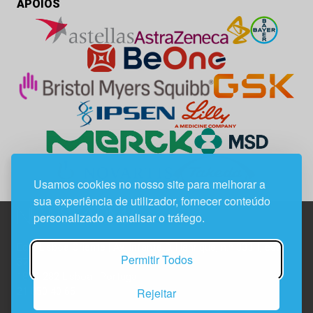
APOIOS
Usamos cookies no nosso site para melhorar a
sua experiência de utilizador, fornecer conteúdo
personalizado e analisar o tráfego.
Edif. Lisboa Oriente | Av. Infante D. Henrique, n.º 333H, esc.
Permitir Todos
37
1800-282 Lisboa | Portugal
Rejeitar
21 850 40 65