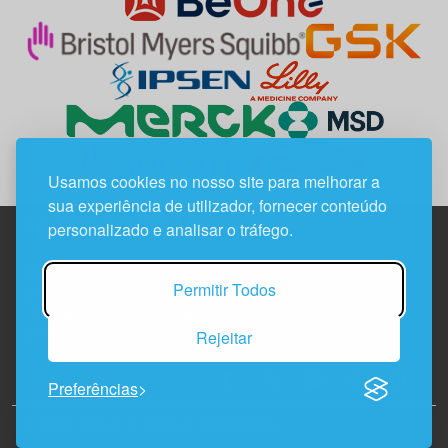
Usamos cookies no nosso site para melhorar a
sua experiência de utilizador, fornecer conteúdo
personalizado e analisar o tráfego.
Edif. Lisboa Oriente | Av. Infante D. Henrique, n.º 333H, esc.
Permitir Todos
37
1800-282 Lisboa | Portugal
Rejeitar
21 850 40 65
Preferências
© 2026 Todos os Direitos Reservados.
Política de
Privacidade
Política de Cookies