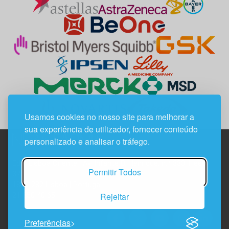
Usamos cookies no nosso site para melhorar a
sua experiência de utilizador, fornecer conteúdo
personalizado e analisar o tráfego.
Edif. Lisboa Oriente | Av. Infante D. Henrique, n.º 333H, esc.
Permitir Todos
37
1800-282 Lisboa | Portugal
Rejeitar
21 850 40 65
Preferências