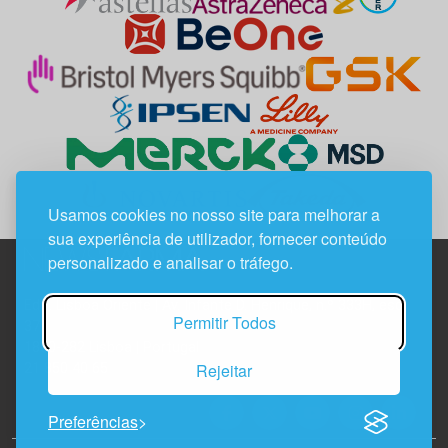
Usamos cookies no nosso site para melhorar a
sua experiência de utilizador, fornecer conteúdo
personalizado e analisar o tráfego.
Edif. Lisboa Oriente | Av. Infante D. Henrique, n.º 333H, esc.
Permitir Todos
37
1800-282 Lisboa | Portugal
Rejeitar
21 850 40 65
Preferências