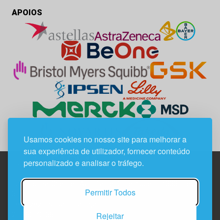
APOIOS
Usamos cookies no nosso site para melhorar a
sua experiência de utilizador, fornecer conteúdo
personalizado e analisar o tráfego.
Edif. Lisboa Oriente | Av. Infante D. Henrique, n.º 333H, esc.
Permitir Todos
37
1800-282 Lisboa | Portugal
Rejeitar
21 850 40 65