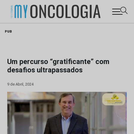
Skip
PUB
to
content
Um percurso “gratificante” com
desafios ultrapassados
9 de Abril, 2024