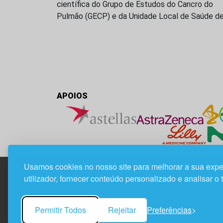
científica do Grupo de Estudos do Cancro do
Pulmão (GECP) e da Unidade Local de Saúde d
APOIOS
Usamos cookies no nosso site para melhorar a sua expe
utilizador, fornecer conteúdo personalizado e analisar o 
Edif. Lisboa Oriente | Av. Infante D. Henrique, n.º 33
1800-282 Lisboa | Portugal
Permitir Todos
Rejeitar
Preferências
21 850 40 65