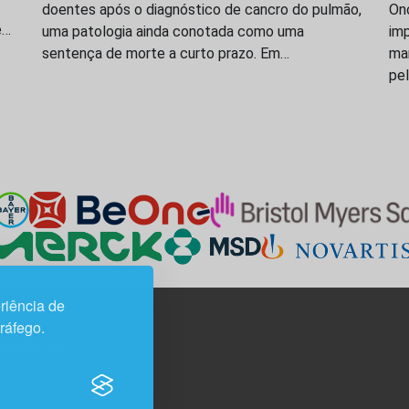
doentes após o diagnóstico de cancro do pulmão,
On
e…
uma patologia ainda conotada como uma
imp
sentença de morte a curto prazo. Em…
ma
pe
riência de
tráfego.
3H, esc. 37