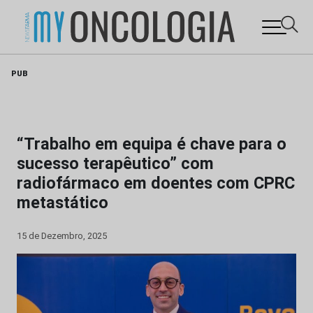
Skip
PUB
to
content
“Trabalho em equipa é chave para o
sucesso terapêutico” com
radiofármaco em doentes com CPRC
metastático
15 de Dezembro, 2025