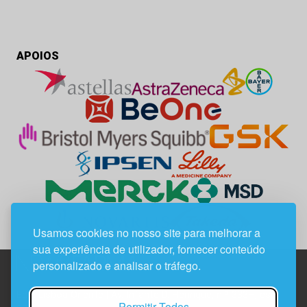
APOIOS
Usamos cookies no nosso site para melhorar a
sua experiência de utilizador, fornecer conteúdo
personalizado e analisar o tráfego.
Edif. Lisboa Oriente | Av. Infante D. Henrique, n.º 333H, esc.
Permitir Todos