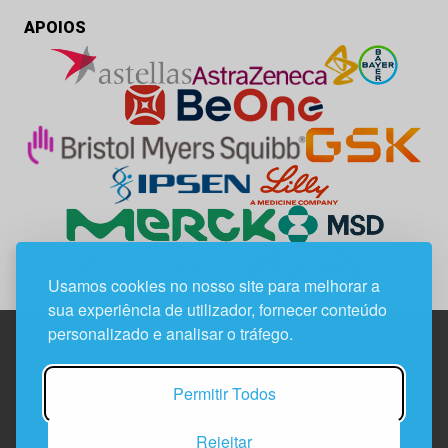
APOIOS
Usamos cookies no nosso site para melhorar a
sua experiência de utilizador, fornecer conteúdo
personalizado e analisar o tráfego.
Edif. Lisboa Oriente | Av. Infante D. Henrique, n.º 333H, esc.
Permitir Todos
37
1800-282 Lisboa | Portugal
Rejeitar
21 850 40 65