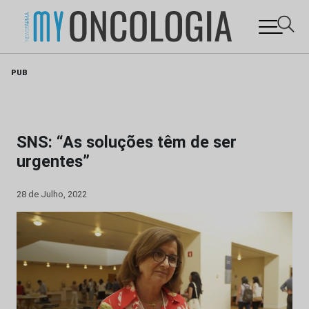
Skip
PUB
to
content
SNS: “As soluções têm de ser
urgentes”
28 de Julho, 2022