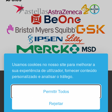
Usamos cookies no nosso site para melhorar a
sua experiência de utilizador, fornecer conteúdo
personalizado e analisar o tráfego.
Edif. Lisboa Oriente | Av. Infante D. Henrique, n.º 333H, esc.
Permitir Todos
37
1800-282 Lisboa | Portugal
Rejeitar
21 850 40 65