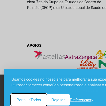
científica do Grupo de Estudos do Cancro do
Pulmão (GECP) e da Unidade Local de Saúde d
APOIOS
Usamos cookies no nosso site para melhorar a sua expe
utilizador, fornecer conteúdo personalizado e analisar o 
Edif. Lisboa Oriente | Av. Infante D. Henrique, n.º 33
1800-282 Lisboa | Portugal
Permitir Todos
Rejeitar
Preferências
21 850 40 65