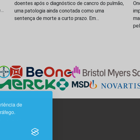
doentes após o diagnóstico de cancro do pulmão,
On
e…
uma patologia ainda conotada como uma
imp
sentença de morte a curto prazo. Em…
ma
pe
riência de
tráfego.
3H, esc. 37