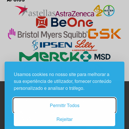
Usamos cookies no nosso site para melhorar a
sua experiência de utilizador, fornecer conteúdo
personalizado e analisar o tráfego.
Edif. Lisboa Oriente | Av. Infante D. Henrique, n.º 333H, esc.
Permitir Todos
37
1800-282 Lisboa | Portugal
Rejeitar
21 850 40 65