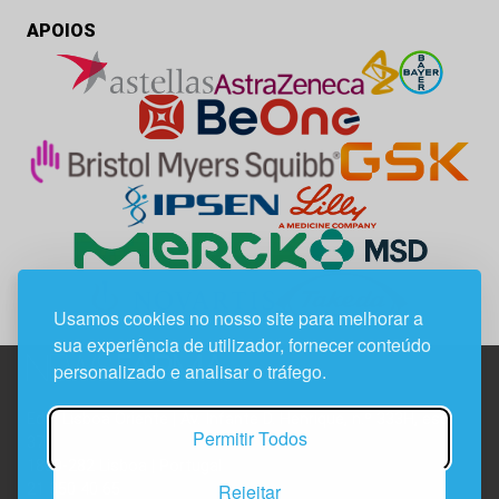
APOIOS
Usamos cookies no nosso site para melhorar a
sua experiência de utilizador, fornecer conteúdo
personalizado e analisar o tráfego.
Edif. Lisboa Oriente | Av. Infante D. Henrique, n.º 333H, esc.
Permitir Todos
37
1800-282 Lisboa | Portugal
Rejeitar
21 850 40 65