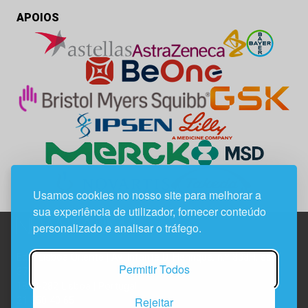
APOIOS
Usamos cookies no nosso site para melhorar a
sua experiência de utilizador, fornecer conteúdo
personalizado e analisar o tráfego.
Edif. Lisboa Oriente | Av. Infante D. Henrique, n.º 333H, esc.
Permitir Todos
37
1800-282 Lisboa | Portugal
Rejeitar
21 850 40 65