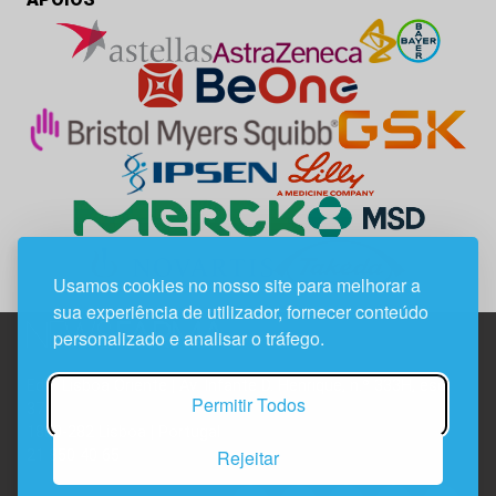
Usamos cookies no nosso site para melhorar a
sua experiência de utilizador, fornecer conteúdo
personalizado e analisar o tráfego.
Edif. Lisboa Oriente | Av. Infante D. Henrique, n.º 333H, esc.
Permitir Todos
37
1800-282 Lisboa | Portugal
Rejeitar
21 850 40 65