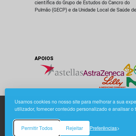
científica do Grupo de Estudos do Cancro do
Pulmão (GECP) e da Unidade Local de Saúde d
APOIOS
Usamos cookies no nosso site para melhorar a sua expe
utilizador, fornecer conteúdo personalizado e analisar o 
Edif. Lisboa Oriente | Av. Infante D. Henrique, n.º 33
1800-282 Lisboa | Portugal
Permitir Todos
Rejeitar
Preferências
21 850 40 65