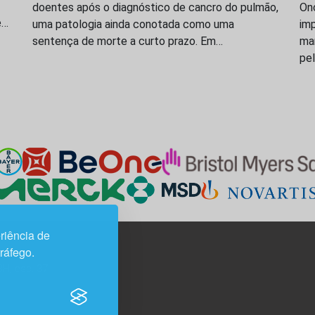
doentes após o diagnóstico de cancro do pulmão,
On
e…
uma patologia ainda conotada como uma
imp
sentença de morte a curto prazo. Em…
ma
pe
riência de
tráfego.
3H, esc. 37