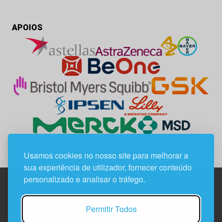
APOIOS
Usamos cookies no nosso site para melhorar a
sua experiência de utilizador, fornecer conteúdo
personalizado e analisar o tráfego.
Edif. Lisboa Oriente | Av. Infante D. Henrique, n.º 333H, esc.
Permitir Todos
37
1800-282 Lisboa | Portugal