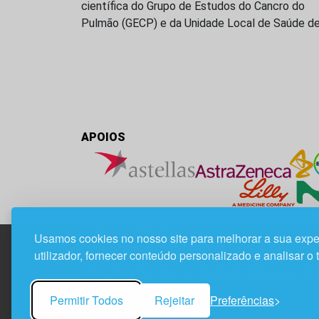
científica do Grupo de Estudos do Cancro do
Pulmão (GECP) e da Unidade Local de Saúde d
APOIOS
Usamos cookies no nosso site para melhorar a sua expe
utilizador, fornecer conteúdo personalizado e analisar o 
Edif. Lisboa Oriente | Av. Infante D. Henrique, n.º 33
1800-282 Lisboa | Portugal
Permitir Todos
Rejeitar
Preferências
21 850 40 65