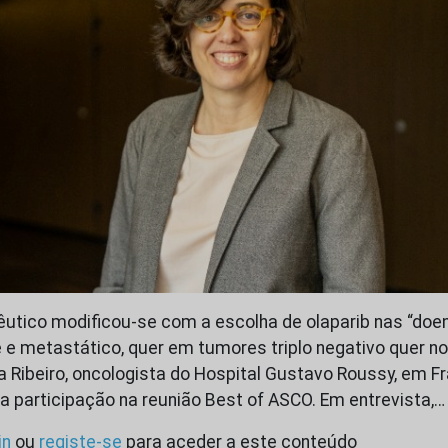
êutico modificou-se com a escolha de olaparib nas “do
 metastático, quer em tumores triplo negativo quer nos
a Ribeiro, oncologista do Hospital Gustavo Roussy, em Fr
 participação na reunião Best of ASCO. Em entrevista,…
in
ou
registe-se
para aceder a este conteúdo