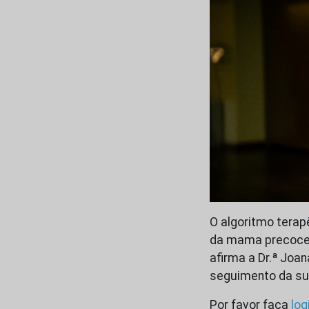
O algoritmo terap
da mama precoce e
afirma a Dr.ª Joan
seguimento da sua
Por favor faça
log