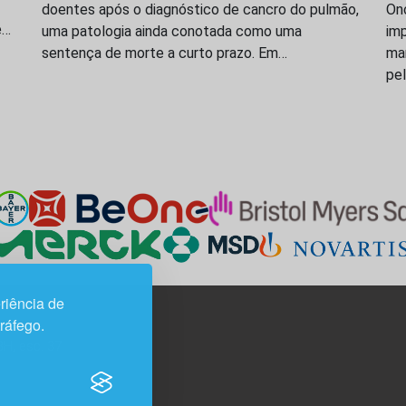
doentes após o diagnóstico de cancro do pulmão,
On
e…
uma patologia ainda conotada como uma
imp
sentença de morte a curto prazo. Em…
ma
pe
riência de
tráfego.
3H, esc. 37